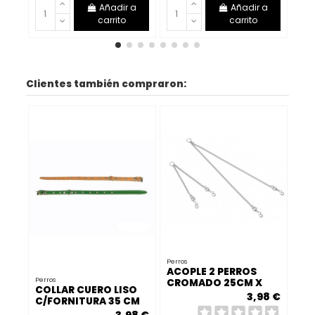
Añadir a
Añadir a
carrito
carrito
Clientes también compraron:
Perros
ACOPLE 2 PERROS
Perros
CROMADO 25CM X
COLLAR CUERO LISO
2MM
3,98 €
C/FORNITURA 35 CM