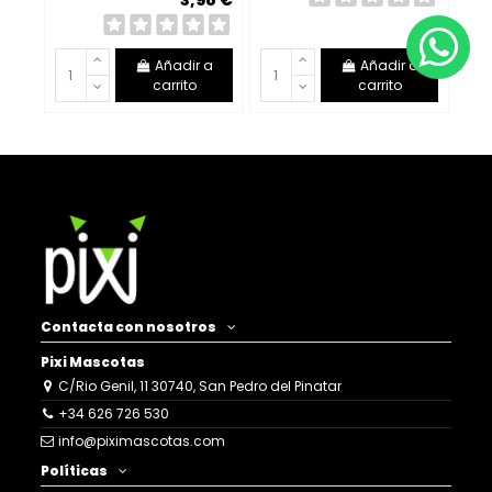
3,98 €
Añadir a
Añadir a
carrito
carrito
Contacta con nosotros
Pixi Mascotas
C/Rio Genil, 11 30740, San Pedro del Pinatar
+34 626 726 530
info@piximascotas.com
Políticas