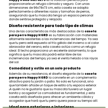
proporcionarle un refugio cómodo y seguro. Con unas
dimensiones de 96x78x73 cm, esta caseta se adapta
perfectamente a diferentes razas y tamaños de perros,
asegurando que tu mascota tenga un espacio personal
donde sentirse protegido y relajado.
Diseño resistente para todo tipo de climas
Una de las características más destacadas de la
caseta
para perro Happy H GRD
es su fabricación con materiales
altamente resistentes a las inclemencias del tiempo. Ya sea
que tu perro esté expuesto al frío gélido del invierno o al calor
abrasador del verano, esta caseta actúa como un refugio
ideal. El techo proporciona un excelente aislamiento, lo que
significa que tu mascota podrá estar libre de las
inclemencias del tiempo, ya sea el viento helado o los rayos
del sol.
Comodidad y estilo en un solo producto
Además de su resistencia, el diseño elegante de la
caseta
para perro Happy H GRD
la convierte en un complemento
atractivo para tu jardín o patio. No solo es funcional, sino
que también añade un toque de estilo a tu espacio exterior.
¡A quién no le gustaría que su mascota tuviera un lugar
bonito y acogedor! La comodidad es fundamental, y esta
caseta está diseñada para ofrecer un ambiente cálido y
acogedor que hará que tu perro quiera pasar su tiempo allí.
Ideal para exteriores e interiores