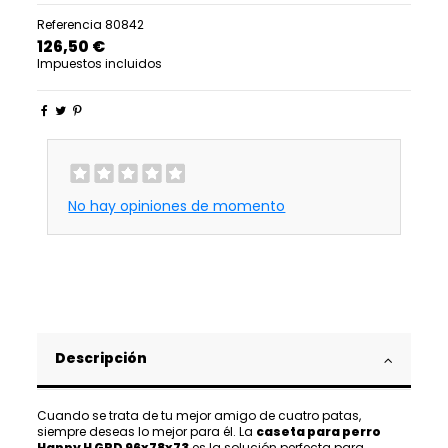
Referencia
80842
126,50 €
Impuestos incluidos
No hay opiniones de momento
Descripción
Cuando se trata de tu mejor amigo de cuatro patas,
siempre deseas lo mejor para él. La
caseta para perro
Happy H GRD 96x78x73
es la solución perfecta para