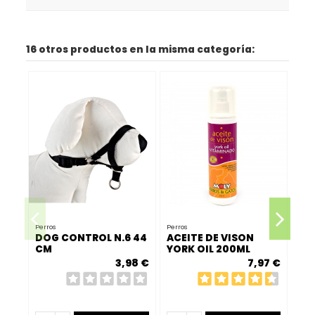
16 otros productos en la misma categoría:
Perros
Perros
DOG CONTROL N.6 44
ACEITE DE VISON
Come
CM
YORK OIL 200ML
CO
3,98 €
7,97 €
AN
HU
B/