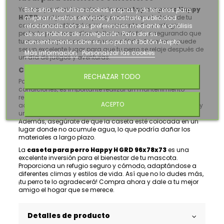
Ya sea que decidas colocar la
caseta para perro Happy
Este sitio web utiliza cookies propias y de terceros para
H GRD
en el jardín, en el patio o incluso en el interior de tu
mejorar nuestros servicios y mostrarle publicidad
casa, su versatilidad es impresionante. Es un refugio
relacionada con sus preferencias mediante el análisis
perfecto para esos días de lluvia o de frío, asegurando que
de sus hábitos de navegación. Para dar su
tu mascota permanezca seca y cálida. Asimismo, puede
consentimiento sobre su uso pulse el botón Acepto.
ser un excelente lugar para que tu perro se relaje después de
Más información
Personalizar las cookies
un día de juegos y aventuras.
Consejos para el mantenimiento de la caseta
RECHAZAR TODO
Para que la
caseta para perro
se mantenga en óptimas
condiciones, es importante realizar un mantenimiento
regular. Limpia la caseta con frecuencia para evitar la
ACEPTO
acumulación de suciedad. Puedes usar un paño húmedo y
un detergente suave para mantenerla limpia y fresca.
Además, asegúrate de que la caseta esté colocada en un
lugar donde no acumule agua, lo que podría dañar los
materiales a largo plazo.
La
caseta para perro Happy H GRD 96x78x73
es una
excelente inversión para el bienestar de tu mascota.
Proporciona un refugio seguro y cómodo, adaptándose a
diferentes climas y estilos de vida. Así que no lo dudes más,
¡tu perro te lo agradecerá! Compra ahora y dale a tu mejor
amigo el hogar que se merece.
Detalles de producto