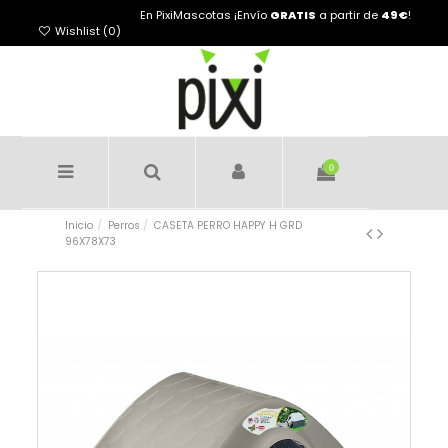
En PixiMascotas ¡Envío
GRATIS
a partir de
49€
!
Wishlist (
0
)
0
Inicio
Perros
CASETA PERRO HAPPY H GRD
96X78X73