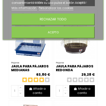
carrito
carrito
consentimiento sobre su uso pulse el botón Acepto.
Más información
Personalizar las cookies
RECHAZAR TODO
ACEPTO
Pajaros
Pajaros
JAULA PARA PÁJAROS
JAULA PARA PÁJAROS
MEDIANAS
REDONDA
63,80 €
29,28 €
Añadir a
Añadir a
carrito
carrito