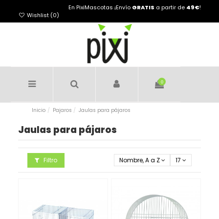
En PixiMascotas ¡Envío
GRATIS
a partir de
49€
!
Wishlist (
0
)
0
Inicio
Pajaros
Jaulas para pájaros
Jaulas para pájaros
Filtro
Nombre, A a Z
17