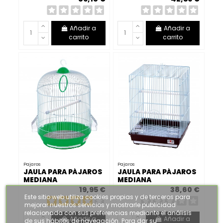
Añadir a
Añadir a
carrito
carrito
Pajaros
Pajaros
JAULA PARA PÁJAROS
JAULA PARA PÁJAROS
MEDIANA
MEDIANA
19,95 €
38,60 €
Este sitio web utiliza cookies propias y de terceros para
mejorar nuestros servicios y mostrarle publicidad
relacionada con sus preferencias mediante el análisis
Añadir a
Añadir a
de sus hábitos de navegación. Para dar su