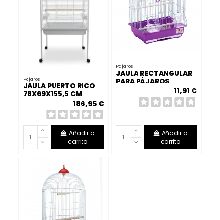
Pajaros
JAULA RECTANGULAR
Pajaros
PARA PÁJAROS
JAULA PUERTO RICO
11,91 €
78X69X155,5 CM
186,95 €
Añadir a
Añadir a
carrito
carrito