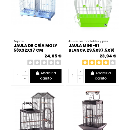
Pajaros
Jaulas desmontables y pies
JAULA DE CRÍA MOLY
JAULA MINI-51
58X32X37 CM
BLANCA 29,5X37,5X18
CM
24,65 €
23,94 €
Añadir a
Añadir a
carrito
carrito