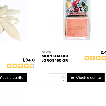
2,
Pajaros
MOLY CALCIO
1,94 €
LOROS 150 GR
ñadir a carrito
Añadir a carrito