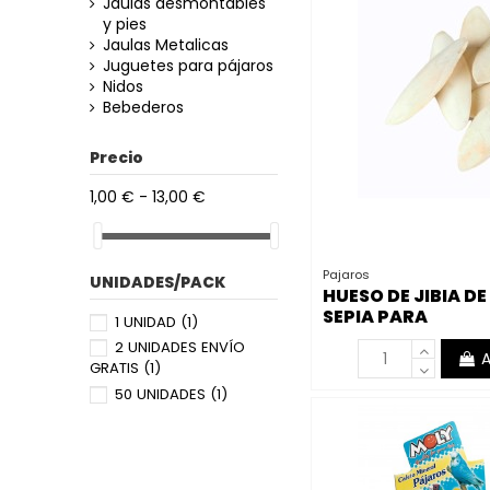
Jaulas desmontables
y pies
Jaulas Metalicas
Juguetes para pájaros
Nidos
Bebederos
Precio
1,00 € - 13,00 €
Pajaros
UNIDADES/PACK
HUESO DE JIBIA DE
SEPIA PARA
1 UNIDAD
(1)
PÁJAROS
2 UNIDADES ENVÍO
A
GRATIS
(1)
50 UNIDADES
(1)