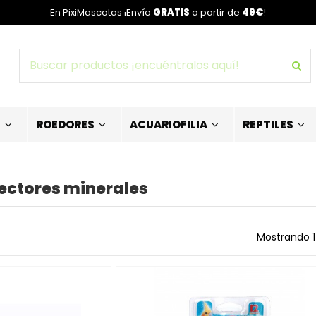
En PixiMascotas ¡Envío
GRATIS
a partir de
49€
!
S
ROEDORES
ACUARIOFILIA
REPTILES
rectores minerales
Mostrando 1