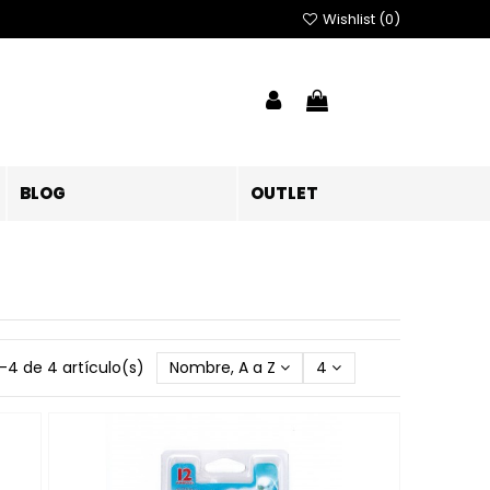
Wishlist (
0
)
BLOG
OUTLET
-4 de 4 artículo(s)
Nombre, A a Z
4