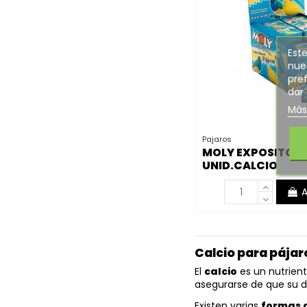
Este
nues
pref
dar
Más
Pajaros
MOLY EXPOSITOR 
UNID.CALCIO
PAJAROS
A
Calcio para pájar
El
calcio
es un nutrient
asegurarse de que su di
Existen varias
formas d