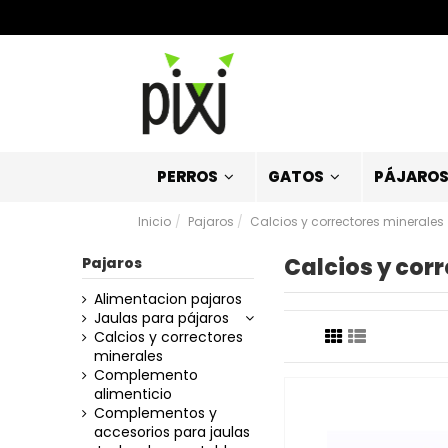
PERROS
GATOS
PÁJARO
Inicio
Pajaros
Calcios y correctores minerales
Calcios y cor
Pajaros
Alimentacion pajaros
Jaulas para pájaros
Calcios y correctores
minerales
Complemento
alimenticio
Complementos y
accesorios para jaulas