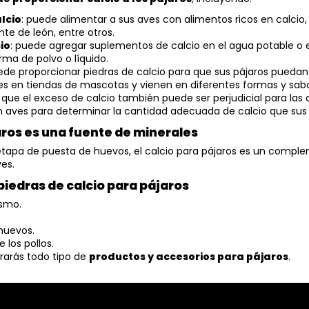
lcio
: puede alimentar a sus aves con alimentos ricos en calcio, 
nte de león, entre otros.
io
: puede agregar suplementos de calcio en el agua potable o 
rma de polvo o líquido.
ede proporcionar piedras de calcio para que sus pájaros puedan 
les en tiendas de mascotas y vienen en diferentes formas y sabo
 que el exceso de calcio también puede ser perjudicial para las
en aves para determinar la cantidad adecuada de calcio que sus 
jaros es una fuente de minerales
etapa de puesta de huevos, el calcio para pájaros es un compl
es.
 piedras de calcio para pájaros
ismo.
huevos.
 los pollos.
rarás todo tipo de
productos y accesorios para pájaros
.