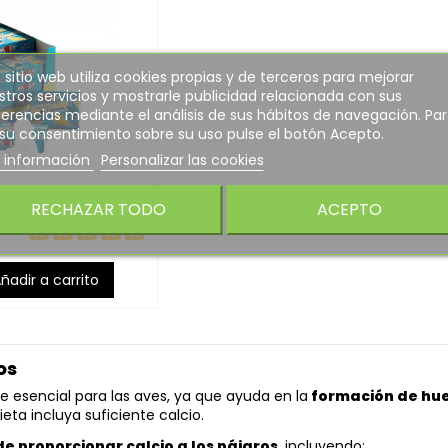
 sitio web utiliza cookies propias y de terceros para mejorar
tros servicios y mostrarle publicidad relacionada con sus
erencias mediante el análisis de sus hábitos de navegación. Pa
 su consentimiento sobre su uso pulse el botón Acepto.
 información
Personalizar las cookies
13,30 €
RECHAZAR TODO
ACEPTO
30
ñadir a carrito
os
e esencial para las aves, ya que ayuda en la
formación de hue
eta incluya suficiente calcio.
e proporcionar calcio a los pájaros
, incluyendo: