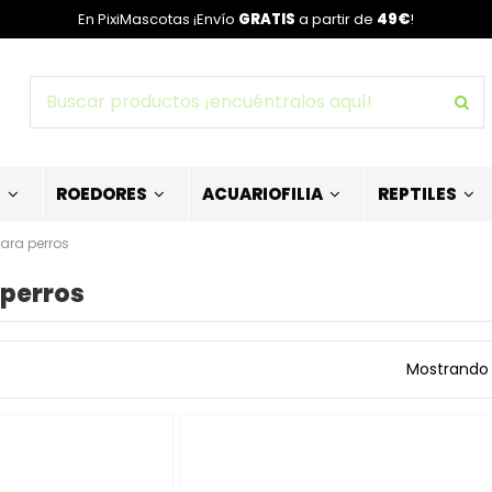
En PixiMascotas ¡Envío
GRATIS
a partir de
49€
!
S
ROEDORES
ACUARIOFILIA
REPTILES
ara perros
 perros
Mostrando 