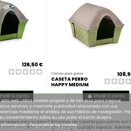
126,50 €
108,9
Camas para gatos
CASETA PERRO
HAPPY MEDIUM
82*68*62 CM
ñadir a carrito
Añadir a carrito
 sitio web utiliza cookies propias y de terceros para mejorar
tros servicios y mostrarle publicidad relacionada con sus
erencias mediante el análisis de sus hábitos de navegación. Pa
 su consentimiento sobre su uso pulse el botón Acepto.
r seguro para tu perro? Entonces, las casetas para perros son l
 información
Personalizar las cookies
tu perro descanse, se refugie y tenga su propio espacio. Ademá