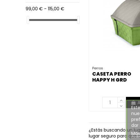
99,00 € - 115,00 €
Perros
CASETA PERRO
HAPPY H GRD
96X78X73
A
Este
nues
pref
dar
¿Estás buscando un luga
Más
lugar seguro para que 