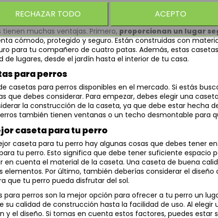
RECHAZAR TODO
ACEPTO
 las casetas para perros
s tienen muchas ventajas. Primero,
proporcionan un lugar se
ienta cómodo, protegido y seguro. Están construidas con materia
uro para tu compañero de cuatro patas. Además, estas casetas
de lugares, desde el jardín hasta el interior de tu casa.
tas para perros
e casetas para perros disponibles en el mercado. Si estás bu
as que debes considerar. Para empezar, debes elegir una caset
erar la construcción de la caseta, ya que debe estar hecha de 
erros también tienen ventanas o un techo desmontable para que 
jor caseta para tu perro
mejor caseta para tu perro hay algunas cosas que debes tener e
ra tu perro. Esto significa que debe tener suficiente espaci
 en cuenta el material de la caseta. Una caseta de buena cali
os elementos. Por último, también deberías considerar el diseño
 que tu perro pueda disfrutar del sol.
 para perros son la mejor opción para ofrecer a tu perro un lug
su calidad de construcción hasta la facilidad de uso. Al elegir 
n y el diseño. Si tomas en cuenta estos factores, puedes estar 