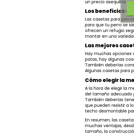
un precio asequible.
Los beneficios de
Las casetas para perro
para que tu perro se s
ofrecen un refugio seg
montar en una variedad 
Las mejores case
Hay muchas opciones d
patas, hay algunas cos
También deberías consid
Algunas casetas para p
Cómo elegir la me
A la hora de elegir la 
del tamaño adecuado pa
También deberías tener
que pueden resistir a l
techo desmontable para
En resumen, las casetas
muchas ventajas, desde 
tamaño, la construcció