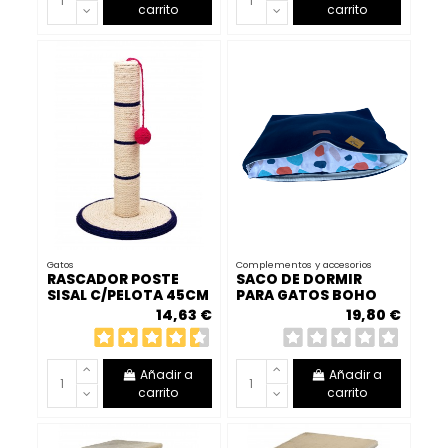
carrito
carrito
Gatos
Complementos y accesorios
RASCADOR POSTE
SACO DE DORMIR
SISAL C/PELOTA 45CM
PARA GATOS BOHO
STYLE
14,63 €
19,80 €
Añadir a
Añadir a
carrito
carrito