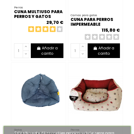
Perros
CUNA MULTIUSO PARA
Camas para gatos
PERROS Y GATOS
CUNA PARA PERROS
29,70 €
IMPERMEABLE
WATERPROOF GRIS
115,80 €
75X63X24
Añadir a
Añadir a
carrito
carrito
Gatos
Perros
Este sitio web utiliza cookies propias y de terceros para