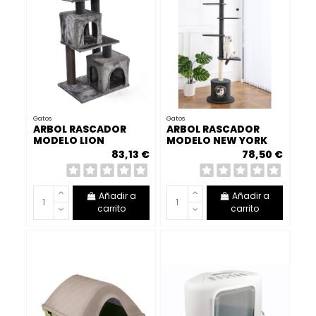
Gatos
Gatos
ARBOL RASCADOR
ARBOL RASCADOR
MODELO LION
MODELO NEW YORK
60*49*155 CM
49*49*233-25 MOLY
83,13 €
78,50 €
Añadir a
Añadir a
carrito
carrito