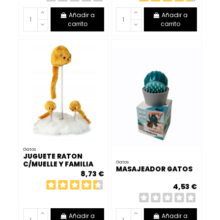
Añadir a
Añadir a
carrito
carrito
Gatos
JUGUETE RATON
Gatos
C/MUELLE Y FAMILIA
MASAJEADOR GATOS
8,73 €
4,53 €
Añadir a
Añadir a