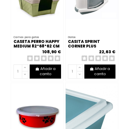
Camas para gatos
Gatos
CASETA PERRO HAPPY
CASITA SPRINT
MEDIUM 82*68*62 CM
CORNER PLUS
108,90 €
22,63 €
Añadir a
Añadir a
carrito
carrito