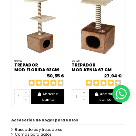
Gatos
Gatos
TREPADOR
TREPADOR
MOD.FLORIDA 92CM
MOD.KENIA 67 CM
50,55 €
27,94 €
Añadir a
Añadir a
carrito
carrito
Accesorios de hogar para Gatos
Rascadores y trepadores
Camas para gatos