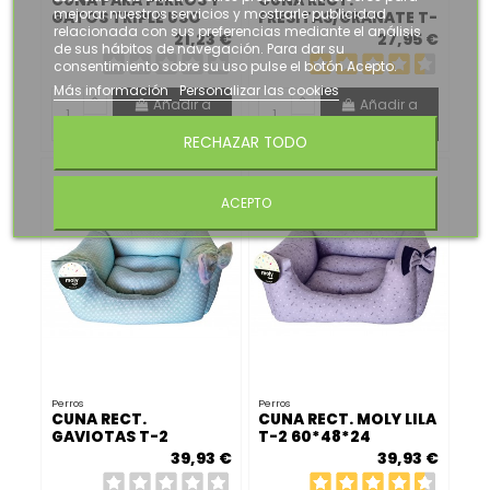
CUNA PARA PERROS Y
CUNA RECT.
mejorar nuestros servicios y mostrarle publicidad
GATOS TRIPLE USO
FRESITAS/GRANATE T-
relacionada con sus preferencias mediante el análisis
2 60*48*24
21,23 €
27,95 €
de sus hábitos de navegación. Para dar su
consentimiento sobre su uso pulse el botón Acepto.
Más información
Personalizar las cookies
Añadir a
Añadir a
carrito
carrito
RECHAZAR TODO
ACEPTO
Perros
Perros
CUNA RECT.
CUNA RECT. MOLY LILA
GAVIOTAS T-2
T-2 60*48*24
60*48*24
39,93 €
39,93 €