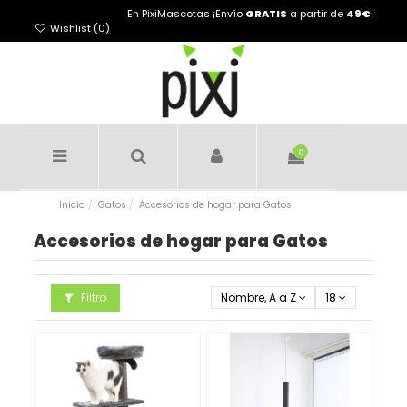
En PixiMascotas ¡Envío
GRATIS
a partir de
49€
!
Wishlist (
0
)
0
Inicio
Gatos
Accesorios de hogar para Gatos
Accesorios de hogar para Gatos
Filtro
Nombre, A a Z
18