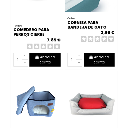
Gatos
CORNISA PARA
Perros
BANDEJA DE GATO
COMEDERO PARA
3,98 €
PERROS CIERRE
HERMÉTICO DE ACERO
7,85 €
MOLY
Añadir a
Añadir a
carrito
carrito