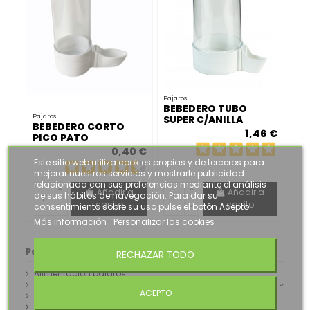
Pajaros
BEBEDERO TUBO
Pajaros
SUPER C/ANILLA
BEBEDERO CORTO
1,46 €
PICO PATO
0,40 €
Este sitio web utiliza cookies propias y de terceros para
mejorar nuestros servicios y mostrarle publicidad
relacionada con sus preferencias mediante el análisis
Añadir a
Añadir a
de sus hábitos de navegación. Para dar su
carrito
carrito
consentimiento sobre su uso pulse el botón Acepto.
Más información
Personalizar las cookies
Pajaros
RECHAZAR TODO
Alimentacion pajaros
Jaulas para pájaros
ACEPTO
Calcios y correctores minerales
Complemento alimenticio