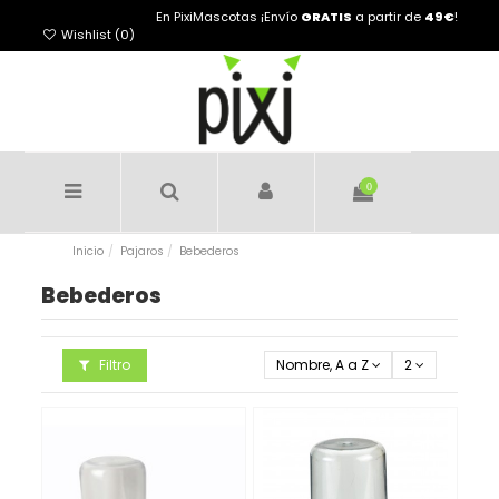
En PixiMascotas ¡Envío
GRATIS
a partir de
49€
!
Wishlist (
0
)
0
Inicio
Pajaros
Bebederos
Bebederos
Filtro
Nombre, A a Z
2