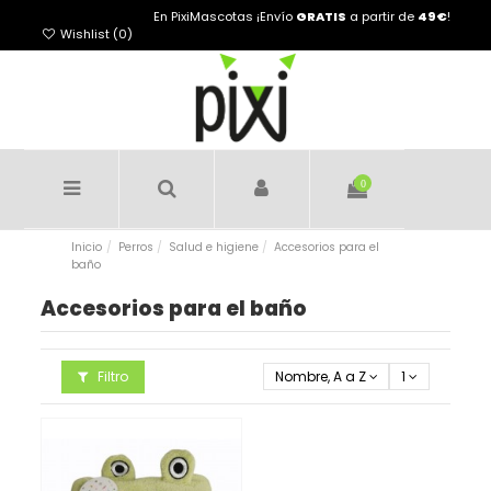
En PixiMascotas ¡Envío
GRATIS
a partir de
49€
!
Wishlist (
0
)
0
Inicio
Perros
Salud e higiene
Accesorios para el
baño
Accesorios para el baño
Filtro
Nombre, A a Z
1