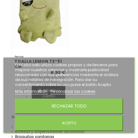
Perros
TOALLA LEMON 72*51
Este sitio web utiliza cookies propias y de terceros para
CM
mejorar nuestros servicios y mostrarle publicidad
6,92 €
relacionada con sus preferencias mediante el análisis
de sus hábitos de navegación. Para dar su
consentimiento sobre su uso pulse el botón Acepto.
Añadir a
Más información
Personalizar las cookies
carrito
RECHAZAR TODO
Salud e higiene
ACEPTO
Accesorios para el baño
Bolsitas y dispensadores de bolsitas
Braguitas sanitarias