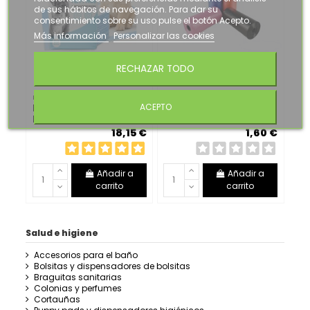
de sus hábitos de navegación. Para dar su
consentimiento sobre su uso pulse el botón Acepto.
Más información
Personalizar las cookies
RECHAZAR TODO
Perros
Perros
ACEPTO
PUPPY PADS
RECAMBIO BOLSITAS
EMPAPADORES
HIGIENICAS PACK 3 X
DESECHABLES 30
20
18,15 €
1,60 €
UNIDADES 90X60 CM
Añadir a
Añadir a
carrito
carrito
Salud e higiene
Accesorios para el baño
Bolsitas y dispensadores de bolsitas
Braguitas sanitarias
Colonias y perfumes
Cortauñas