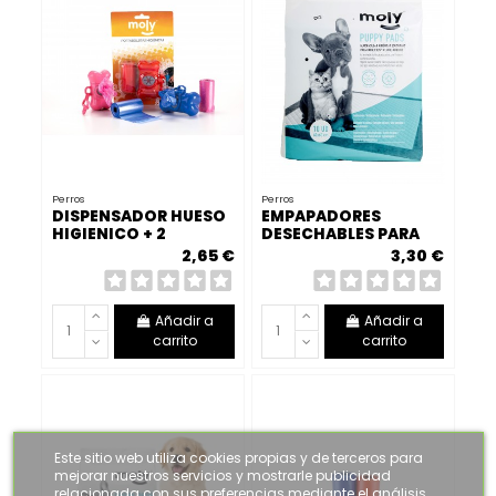
Perros
Perros
DISPENSADOR HUESO
EMPAPADORES
HIGIENICO + 2
DESECHABLES PARA
RECAMBIO
PERROS MOLY PUPPY
2,65 €
3,30 €
PADS
Añadir a
Añadir a
carrito
carrito
Este sitio web utiliza cookies propias y de terceros para
mejorar nuestros servicios y mostrarle publicidad
relacionada con sus preferencias mediante el análisis