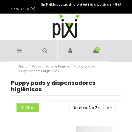
En PixiMascotas ¡Envío
GRATIS
a partir de
49€
!
Wishlist (
0
)
0
Inicio
Perros
Salud e higiene
Puppy pads y
dispensadores higiénicos
Puppy pads y dispensadores
higiénicos
Filtro
Nombre, A a Z
4