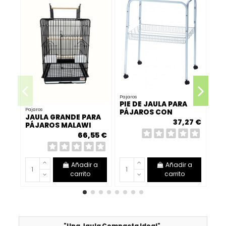
Pajaros
PIE DE JAULA PARA
Pajaros
Paja
PÁJAROS CON
JAULA GRANDE PARA
JA
RUEDAS
37,27 €
PÁJAROS MALAWI
78
BLANCA/NEGRA
66,55 €
Añadir a
Añadir a
carrito
carrito
"Una Jaula Compacta Ideal".