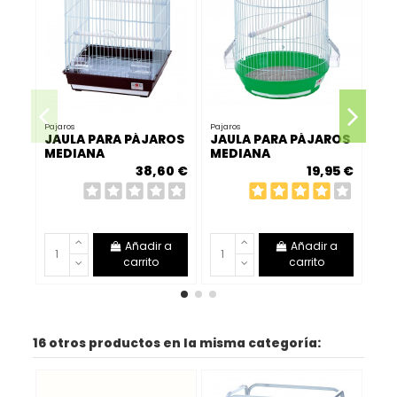
Pajaros
Pajaros
JAULA PARA PÁJAROS
JAULA PARA PÁJAROS
Paja
MEDIANA
MEDIANA
JA
38,60 €
19,95 €
PA
Añadir a
Añadir a
carrito
carrito
16 otros productos en la misma categoría: