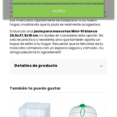
mascotas que han adquirido la jaula Mini-51 y, en general,
los comentarios son muy positivos. Muchos destacan lo
ACEPTO
fácil que es limpiar la jaula, un factor crucial para mantener
la higiene de tus pequeños amigos. Otros mencionan cómo
sus mascotas rápidamente se adaptaron a su nuevo
hogar, mostrando que la jaula es realmente acogedora.
Si buscas una
jaula para mascotas Mini-51 blanca
29,5x37,5x18 cm
, no dudes en considerar esta opción. No
solo es práctica y resistente, sino que también aporta un
toque de estilo a tu hogar. Recuerda que la felicidad de tu
mascota comienza con un espacio seguro y cómodo. ¡Tu
amigo peludo te lo agradecerá!
Detalles de producto
También te puede gustar