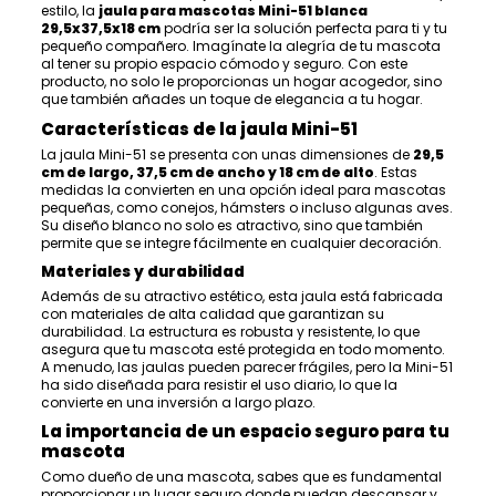
estilo, la
jaula para mascotas Mini-51 blanca
29,5x37,5x18 cm
podría ser la solución perfecta para ti y tu
pequeño compañero. Imagínate la alegría de tu mascota
al tener su propio espacio cómodo y seguro. Con este
producto, no solo le proporcionas un hogar acogedor, sino
que también añades un toque de elegancia a tu hogar.
Características de la jaula Mini-51
La jaula Mini-51 se presenta con unas dimensiones de
29,5
cm de largo, 37,5 cm de ancho y 18 cm de alto
. Estas
medidas la convierten en una opción ideal para mascotas
pequeñas, como conejos, hámsters o incluso algunas aves.
Su diseño blanco no solo es atractivo, sino que también
permite que se integre fácilmente en cualquier decoración.
Materiales y durabilidad
Además de su atractivo estético, esta jaula está fabricada
con materiales de alta calidad que garantizan su
durabilidad. La estructura es robusta y resistente, lo que
asegura que tu mascota esté protegida en todo momento.
A menudo, las jaulas pueden parecer frágiles, pero la Mini-51
ha sido diseñada para resistir el uso diario, lo que la
convierte en una inversión a largo plazo.
La importancia de un espacio seguro para tu
mascota
Como dueño de una mascota, sabes que es fundamental
proporcionar un lugar seguro donde puedan descansar y