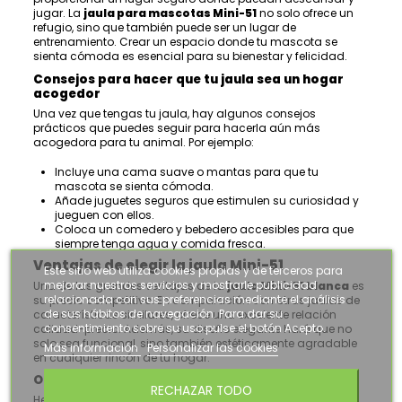
jugar. La
jaula para mascotas Mini-51
no solo ofrece un
refugio, sino que también puede ser un lugar de
entrenamiento. Crear un espacio donde tu mascota se
sienta cómoda es esencial para su bienestar y felicidad.
Consejos para hacer que tu jaula sea un hogar
acogedor
Una vez que tengas tu jaula, hay algunos consejos
prácticos que puedes seguir para hacerla aún más
acogedora para tu animal. Por ejemplo:
Incluye una cama suave o mantas para que tu
mascota se sienta cómoda.
Añade juguetes seguros que estimulen su curiosidad y
jueguen con ellos.
Coloca un comedero y bebedero accesibles para que
siempre tenga agua y comida fresca.
Ventajas de elegir la jaula Mini-51
Este sitio web utiliza cookies propias y de terceros para
mejorar nuestros servicios y mostrarle publicidad
Una de las grandes ventajas de la
jaula Mini-51 blanca
es
relacionada con sus preferencias mediante el análisis
su precio competitivo. En comparación con otras jaulas de
de sus hábitos de navegación. Para dar su
características similares, ofrece una excelente relación
consentimiento sobre su uso pulse el botón Acepto.
calidad-precio. Además, su diseño elegante hará que no
solo sea funcional, sino también estéticamente agradable
Más información
Personalizar las cookies
en cualquier rincón de tu hogar.
Opiniones de otros clientes
RECHAZAR TODO
He estado leyendo algunas opiniones de otros dueños de