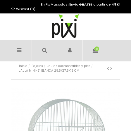
En PixiMascotas ¡Envío
GRATIS
a partir de
49€
!
Wishlist (
0
)
0
Inicio
Pajaros
Jaulas desmontables y pies
JAULA MINI-51 BLANCA 29,5X37,5X18 CM