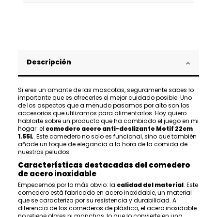
Descripción
Si eres un amante de las mascotas, seguramente sabes lo
importante que es ofrecerles el mejor cuidado posible. Uno
de los aspectos que a menudo pasamos por alto son los
accesorios que utilizamos para alimentarlos. Hoy quiero
hablarte sobre un producto que ha cambiado el juego en mi
hogar: el
comedero acero anti-deslizante Motif 22cm
1.55L
. Este comedero no solo es funcional, sino que también
añade un toque de elegancia a la hora de la comida de
nuestros peludos.
Características destacadas del comedero
de acero inoxidable
Empecemos por lo más obvio: la
calidad del material
. Este
comedero está fabricado en acero inoxidable, un material
que se caracteriza por su resistencia y durabilidad. A
diferencia de los comederos de plástico, el acero inoxidable
no retiene olores ni manchas, lo que lo convierte en una