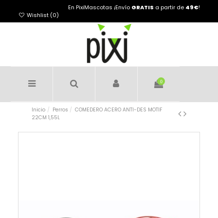
En PixiMascotas ¡Envío
GRATIS
a partir de
49€
!
Wishlist (
0
)
0
Inicio
Perros
COMEDERO ACERO ANTI-DES MOTIF
22CM 1,55L