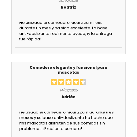
20/02/2025
Beatriz
He utilizado el comedero Motif 22cm 1.55L
durante un mes y ha sido excelente. La base
anti-deslizante realmente ayuda, ¡y la entrega
fue rápida!
Comedero elegante y funcional para
mascotas
14/02/2025
Adrián
He usado el comedero Motif 22cm durante tres
meses y su base anti-deslizante ha hecho que
mis mascotas disfruten de sus comidas sin
problemas. ¡Excelente compra!