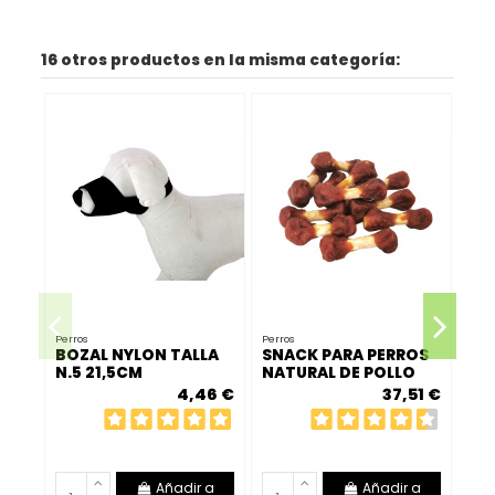
16 otros productos en la misma categoría:
Perros
Perros
BOZAL NYLON TALLA
SNACK PARA PERROS
Perr
N.5 21,5CM
NATURAL DE POLLO
CO
ENVUELTO 1 KG
4,46 €
37,51 €
AN
25
Añadir a
Añadir a