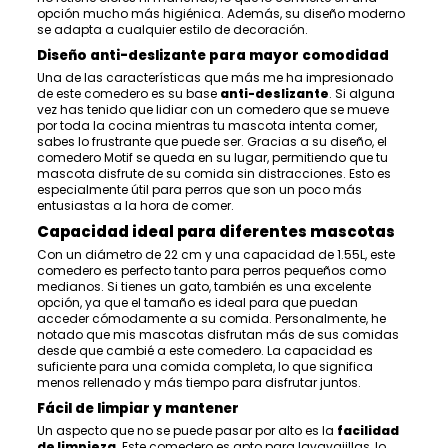
opción mucho más higiénica. Además, su diseño moderno
se adapta a cualquier estilo de decoración.
Diseño anti-deslizante para mayor comodidad
Una de las características que más me ha impresionado
de este comedero es su base
anti-deslizante
. Si alguna
vez has tenido que lidiar con un comedero que se mueve
por toda la cocina mientras tu mascota intenta comer,
sabes lo frustrante que puede ser. Gracias a su diseño, el
comedero Motif se queda en su lugar, permitiendo que tu
mascota disfrute de su comida sin distracciones. Esto es
especialmente útil para perros que son un poco más
entusiastas a la hora de comer.
Capacidad ideal para diferentes mascotas
Con un diámetro de 22 cm y una capacidad de 1.55L, este
comedero es perfecto tanto para perros pequeños como
medianos. Si tienes un gato, también es una excelente
opción, ya que el tamaño es ideal para que puedan
acceder cómodamente a su comida. Personalmente, he
notado que mis mascotas disfrutan más de sus comidas
desde que cambié a este comedero. La capacidad es
suficiente para una comida completa, lo que significa
menos rellenado y más tiempo para disfrutar juntos.
Fácil de limpiar y mantener
Un aspecto que no se puede pasar por alto es la
facilidad
de limpieza
. Este comedero es apto para lavavajillas, lo