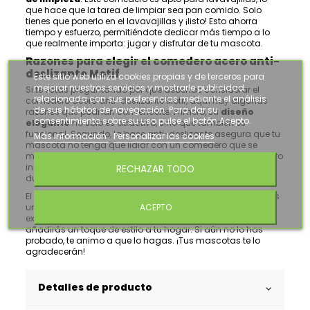
que hace que la tarea de limpiar sea pan comido. Solo
tienes que ponerlo en el lavavajillas y ¡listo! Esto ahorra
tiempo y esfuerzo, permitiéndote dedicar más tiempo a lo
que realmente importa: jugar y disfrutar de tu mascota.
Razones para elegir el comedero acero anti-
deslizante Motif
Este sitio web utiliza cookies propias y de terceros para
mejorar nuestros servicios y mostrarle publicidad
Si te estás preguntando por qué deberías considerar el
relacionada con sus preferencias mediante el análisis
comedero acero anti-deslizante Motif, aquí hay algunas
de sus hábitos de navegación. Para dar su
razones que podrían convencerte. Primero, su
diseño
consentimiento sobre su uso pulse el botón Acepto.
elegante
no solo es atractivo, sino que también es
funcional. Segundo, la base anti-deslizante asegura que tu
Más información
Personalizar las cookies
mascota no tenga que lidiar con un comedero que se
mueve mientras come. Y por último, la durabilidad del acero
inoxidable garantiza que este comedero te acompañará
RECHAZAR TODO
durante mucho tiempo.
El
comedero acero anti-deslizante Motif 22cm 1.55L
es
una inversión que vale la pena. No solo mejorarás la
ACEPTO
experiencia de comida de tu mascota, sino que también
añadirás un toque de estilo a tu hogar. Si aún no lo has
probado, te animo a que lo hagas. ¡Tus mascotas te lo
agradecerán!
Detalles de producto