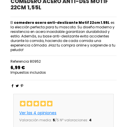
COMEDERO ACERO ANTI-DES MOTIF
22CM 1,55L
El
comedero acero anti-deslizante Motif 22cm 1.55L
es
la elección perfecta para tu mascota. Su diseño moderno y
resistencia en acero inoxidable garantizan durabilidad y
estilo. Además, su base anti-deslizante evita accidentes
durante la comida, haciendo de cada comida una
experiencia cómoda. ¡Haz tu compra online y sorprende a tu
peludo!
Referencia
80952
6,99 €
Impuestos incluidos
Ver las 4 opiniones
Valoración media:
5
/5 Nº valoraciones:
4