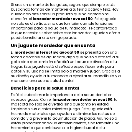
Si eres un amante de los gatos, seguro que siempre estás
buscando formas de mantener a tu felino activo y feliz. Hoy
quiero hablarte sobre un producto que ha captado mi
atención: el
lanzador mordedor avocat 50
. Este juguete
no solo es divertido, sino que también cumple funciones
importantes para la salud de tu mascota. Te contaré todo
lo que necesitas saber sobre este innovador juguete y cómo
puede beneficiar a tu amigo peludo.
Un juguete mordedor que encanta
El
mordedor interactivo avocat 50
se presenta con una
forma adorable de aguacate, algo que no solo atraerá a tu
gato, sino que también añadirá un toque de diversión a tu
hogar. Este juguete está diseñado específicamente para
gatos, y su uso no se limita solo a morder y jugar. Gracias a
su diseño, ayuda a tu mascota a ejercitar su mandíbula y a
mantener una buena salud dental.
Beneficios para la salud dental
Es fácil subestimar la importancia de la salud dental en
nuestros gatos. Con el
lanzador mordedor avocat 50
, tu
mascota no solo se divertirá, sino que también estará
limpiando sus dientes mientras juega. Este juguete está
hecho de materiales que ayudan a eliminar los restos de
comida y a prevenir la acumulación de placa. Así, no solo
estás proporcionando un entretenimiento, sino también una
herramienta que contribuye a la higiene bucal de tu