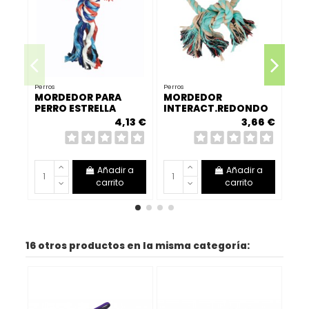
Perros
Perros
Perr
MORDEDOR PARA
MORDEDOR
NE
PERRO ESTRELLA
INTERACT.REDONDO
AV
DENTAL TPR 26CM
AVOCAT NUDO
4,13 €
3,66 €
Añadir a
Añadir a
carrito
carrito
16 otros productos en la misma categoría: