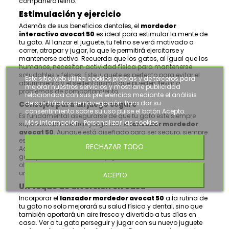
compañero felino.
Estimulación y ejercicio
Además de sus beneficios dentales, el
mordedor
interactivo avocat 50
es ideal para estimular la mente de
tu gato. Al lanzar el juguete, tu felino se verá motivado a
correr, atrapar y jugar, lo que le permitirá ejercitarse y
mantenerse activo. Recuerda que los gatos, al igual que los
humanos, necesitan actividad física para mantenerse
saludables y felices. Este juguete es perfecto para evitar el
Este sitio web utiliza cookies propias y de terceros para
aburrimiento y el sedentarismo que pueden llevar a
mejorar nuestros servicios y mostrarle publicidad
problemas de comportamiento.
relacionada con sus preferencias mediante el análisis
de sus hábitos de navegación. Para dar su
Consejos para un juego seguro
consentimiento sobre su uso pulse el botón Acepto.
Es fundamental asegurarse de que tu gato esté siempre
Más información
Personalizar las cookies
supervisado mientras juega con el
lanzador mordedor
avocat 50
. Aunque está diseñado para ser seguro, siempre
es mejor estar atentos a cualquier signo de desgaste.
RECHAZAR TODO
Además, establece un tiempo de juego regular para que tu
gato pueda disfrutar de su juguete sin excederse. ¡Y no
olvides recompensarlo con caricias o premios después de
una buena sesión de juego!
ACEPTO
Un toque de diversión en casa
Incorporar el
lanzador mordedor avocat 50
a la rutina de
tu gato no solo mejorará su salud física y dental, sino que
también aportará un aire fresco y divertido a tus días en
casa. Ver a tu gato perseguir y jugar con su nuevo juguete