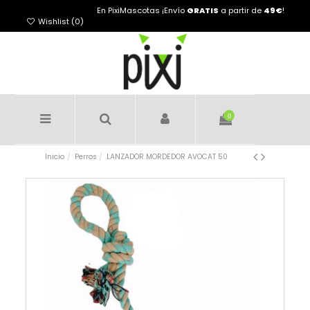
En PixiMascotas ¡Envío
GRATIS
a partir de
49€
!
Wishlist (
0
)
0
Inicio
Perros
LANZADOR MORDEDOR AVOCAT 50