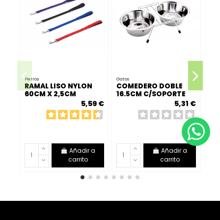
Perros
Gatos
RAMAL LISO NYLON
COMEDERO DOBLE
Perr
60CM X 2,5CM
16.5CM C/SOPORTE
CO
2X0.70L
5,59 €
5,31 €
PE
Añadir a
Añadir a
carrito
carrito