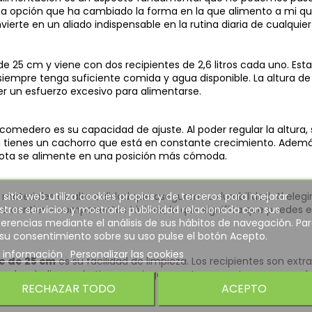
na opción que ha cambiado la forma en la que alimento a mi qu
ierte en un aliado indispensable en la rutina diaria de cualqui
e 25 cm y viene con dos recipientes de 2,6 litros cada uno. Est
iempre tenga suficiente comida y agua disponible. La altura d
r un esfuerzo excesivo para alimentarse.
comedero es su capacidad de ajuste. Al poder regular la altura
si tienes un cachorro que está en constante crecimiento. Ademá
ota se alimente en una posición más cómoda.
 sitio web utiliza cookies propias y de terceros para mejorar
materiales de alta calidad que aseguran su durabilidad. Al eleg
tros servicios y mostrarle publicidad relacionada con sus
o contiene componentes tóxicos, lo que significa que puedes e
erencias mediante el análisis de sus hábitos de navegación. Pa
 su consentimiento sobre su uso pulse el botón Acepto.
 información
Personalizar las cookies
e de 25 cm
es su facilidad de limpieza. Los recipientes son extr
e puedes dedicar más tiempo a jugar con tu mascota y menos a l
RECHAZAR TODO
ACEPTO