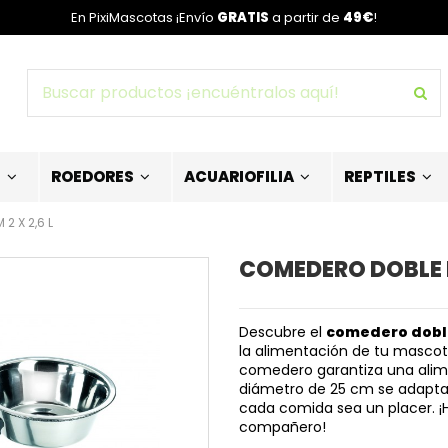
En PixiMascotas ¡Envío
GRATIS
a partir de
49€
!
S
ROEDORES
ACUARIOFILIA
REPTILES
2 X 2,6 L
COMEDERO DOBLE R
Descubre el
comedero doble 
la alimentación de tu mascota
comedero garantiza una alim
diámetro de 25 cm se adapta
cada comida sea un placer. ¡
compañero!