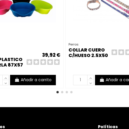
Perros
COLLAR CUERO
39,92 €
C/HUESO 2.5X50
PLASTICO
CM
RLA 87X57
Añadir a carrito
Añadir a car
os
Políticas