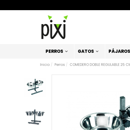
PERROS
GATOS
PÁJARO
Inicio
Perros
COMEDERO DOBLE REGULABLE 25 CM 