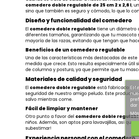
comedero doble regulable de 25 cm 2 x 2,6 l
, u
sino que también es seguro y cómodo, lo que lo conv
Diseño y funcionalidad del comedero
El
comedero doble regulable
tiene un diámetro d
diferentes tamaños, garantizando que tu mascota s
mayoría de las razas, evitando que tengan que hace
Beneficios de un comedero regulable
Una de las características más destacadas de este 
medida que crece. Esto resulta especialmente útil 
de columna y postura, ya que permite que tu masc
Materiales de calidad y seguridad
Este
El
comedero doble regulable
está fabricado con 
nues
seguridad de nuestro amigo peludo. Este producto n
pref
salvo mientras come.
dar
Fácil de limpiar y mantener
Más
Otro punto a favor del
comedero doble regulabl
niños. Además, son aptos para lavavajillas, así qu
subestimar!
Experiencia personal con el comedero