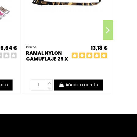
6,64 €
13,18 €
Perros
RAMAL NYLON
Perros
CAMUFLAJE 25 X
COLLAR
100 CM
FORNIT
1.5X35 
rito
Añadir a carrito