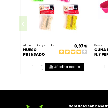
0,97 €
Alimentacion y snacks
Perros
HUESO
CUNA 
PRENSADO
N.7 PE
COLORES 10 CM
PACK 2 UNID 70
Añadir a carrito
GR
Contacta con nosotr