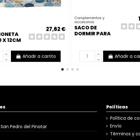
Complementos y
accesorios
SACO DE
27,62 €
DORMIR PARA
HONETA
GATOS BOHO
0 X 12CM
STYLE
Añadir a carrito
Añadir a car
os
Políticas
Política de c
Envío
, San Pedro del Pinatar
Términos y c