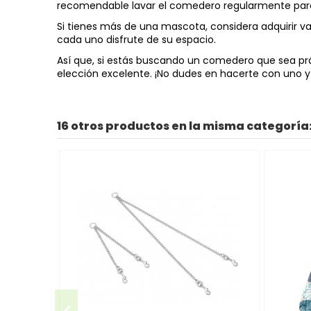
recomendable lavar el comedero regularmente para
Si tienes más de una mascota, considera adquirir va
cada uno disfrute de su espacio.
Así que, si estás buscando un comedero que sea prá
elección excelente. ¡No dudes en hacerte con uno y
16 otros productos en la misma categoría