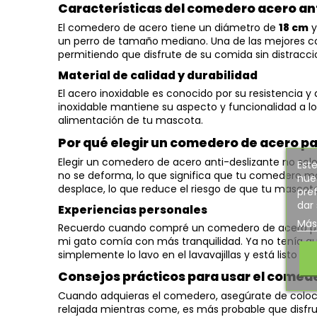
Características del comedero acero an
El comedero de acero tiene un diámetro de
18 cm
y
un perro de tamaño mediano. Una de las mejores c
permitiendo que disfrute de su comida sin distracci
Material de calidad y durabilidad
El acero inoxidable es conocido por su resistencia y
inoxidable mantiene su aspecto y funcionalidad a lo l
alimentación de tu mascota.
Por qué elegir un comedero de acero p
Elegir un comedero de acero anti-deslizante no solo 
Este
no se deforma, lo que significa que tu comedero man
nues
desplace, lo que reduce el riesgo de que tu mascot
pref
dar
Experiencias personales
Más
Recuerdo cuando compré un comedero de acero para m
mi gato comía con más tranquilidad. Ya no tenía q
simplemente lo lavo en el lavavajillas y está listo pa
Consejos prácticos para usar el comed
Cuando adquieras el comedero, asegúrate de colocar
relajada mientras come, es más probable que disfr