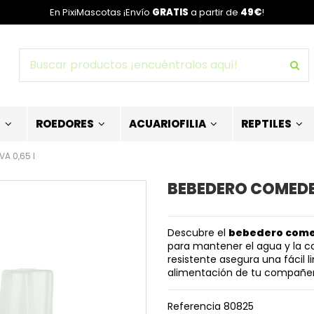
En PixiMascotas ¡Envío
GRATIS
a partir de
49€
!
S
ROEDORES
ACUARIOFILIA
REPTILES
A 0,65 l
BEBEDERO COMEDER
Descubre el
bebedero come
para mantener el agua y la c
resistente asegura una fácil l
alimentación de tu compañer
Referencia
80825