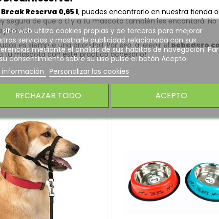
reak Reserva 0,65 l
, puedes encontrarlo en nuestra tienda on
y segura de que a ti y a tu mascota también les encantará. No ol
positiva.
 sitio web utiliza cookies propias y de terceros para mejorar
tros servicios y mostrarle publicidad relacionada con sus
os es siempre una prioridad. Por eso, al elegir el
bebedero c
erencias mediante el análisis de sus hábitos de navegación. Pa
 a tu mascota con este práctico accesorio!
 su consentimiento sobre su uso pulse el botón Acepto.
 información
Personalizar las cookies
:
RECHAZAR TODO
ACEPTO