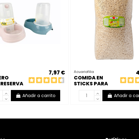
7,97 €
4
Acuariofilia
ERO
COMIDA EN
 RESERVA
STICKS PARA
PECES DE
ESTANQUE 5
Añadir a carrito
Añadir a car
KILOS