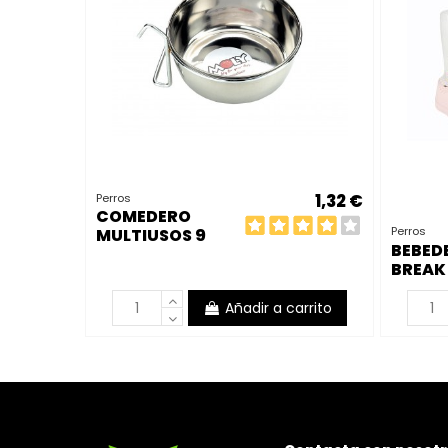
1,32 €
Perros
COMEDERO
Perros
MULTIUSOS 9
BEBED
CM C/GANCHOS
BREAK
0,30 L
1,5 L
Añadir a carrito