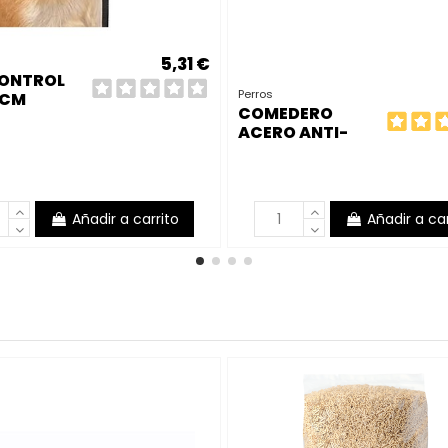
5,31 €
ONTROL
Perros
 CM
COMEDERO
ACERO ANTI-
DES DRAW 18CM
0,90L
Añadir a carrito
Añadir a car