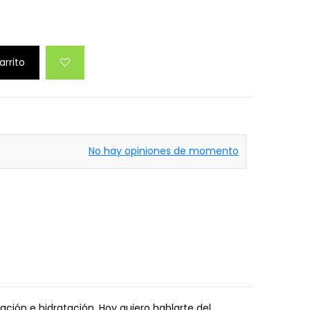
arrito
No hay opiniones de momento
ción e hidratación. Hoy quiero hablarte del