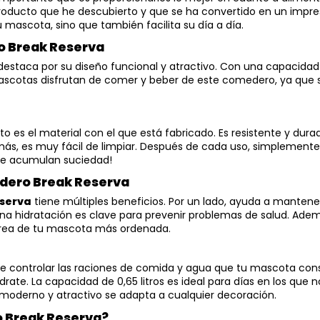
producto que he descubierto y que se ha convertido en un impres
 mascota, sino que también facilita su día a día.
o Break Reserva
destaca por su diseño funcional y atractivo. Con una capacidad d
cotas disfrutan de comer y beber de este comedero, ya que 
es el material con el que está fabricado. Es resistente y durad
, es muy fácil de limpiar. Después de cada uso, simplemente lo
ue acumulan suciedad!
edero Break Reserva
serva
tiene múltiples beneficios. Por un lado, ayuda a mantener
na hidratación es clave para prevenir problemas de salud. Ade
área de tu mascota más ordenada.
d de controlar las raciones de comida y agua que tu mascota 
te. La capacidad de 0,65 litros es ideal para días en los que 
moderno y atractivo se adapta a cualquier decoración.
 Break Reserva?