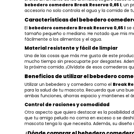
bebedero comedero Break Reserva 0,65 l
, un 
accesorio no solo controla el agua y la comida de tu
Características del bebedero comeder
El
bebedero comedero Break Reserva 0,65 l
se 
tamaño pequeño o mediano. He notado que mis mas
fácilmente a los alimentos y el agua.
Material resistente y fácil de limpiar
Una de las cosas que más me gusta de este producto 
mucho tiempo sin preocuparte por desgastes. Además
la próxima comida. ¡Olvídate de esos comederos q
Beneficios de utilizar el bebedero com
Utilizar un bebedero y comedero como el
Break Re
para la salud de tu mascota. Recuerda que una bue
ambas funciones, ahorras espacio y mantienes el 
Control de raciones y comodidad
Otro aspecto que quiero destacar es la posibilida
que tu amigo peludo no coma en exceso o se deshidra
mascota tenga lo que necesita. Además, su diseño 
¿Dónde comprar el bebedero comedero