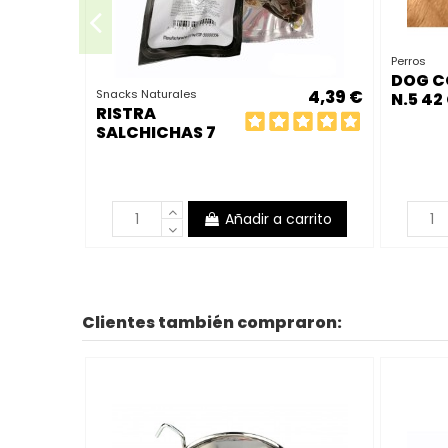
Perros
DOG C
4,39 €
Snacks Naturales
N.5 42
RISTRA
SALCHICHAS 7
CM CERDO
IBÉRICO 250 GR
NATURAL SIN
CEREALES
Añadir a carrito
Clientes también compraron: