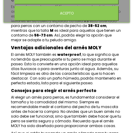
Comodidad y seguridad en cada paseo
Este arnés no solo es
anti tirones
, sino que también está
acolchado para mayor confort. Eso significa que, si tu perro
ACEPTO
es de los que tienden a tirar de la correa, podrás evitar
lesiones en su cuello y espalda. La talla
XS
está diseñada
para perros con un contorno de pecho de
38-52 cm
,
mientras que la talla
M
es ideal para aquellos que tienen un
contorno de
56-73 cm
. Así, podrás elegir la opción que
mejor se adapte a tu peludo amigo.
Ventajas adicionales del arnés MOLY
El arnés MOLY también es
waterproof
, lo que significa que
no tendrás que preocuparte si tu perro se moja durante el
paseo. Esto lo convierte en una opción ideal para aquellos
días lluviosos o para aventuras junto al agua. Además, su
fácil limpieza es otra de las características que lo hacen
destacar. Con solo un paño húmedo, podrás mantenerlo en
perfecto estado, listo para el siguiente paseo.
Consejos para elegir el arnés perfecto
Al elegir un arnés para perros, es fundamental considerar el
tamaño y la comodidad del mismo. Siempre es
recomendable medir el contorno del pecho de tu mascota
antes de hacer la compra. No olvides que un buen arnés no
solo debe ser funcional, sino que también debe hacer que tu
perro se sienta seguro y cómodo. Recuerda que el arnés
MOLY ha sido diseñado para proporcionar ambas cosas.