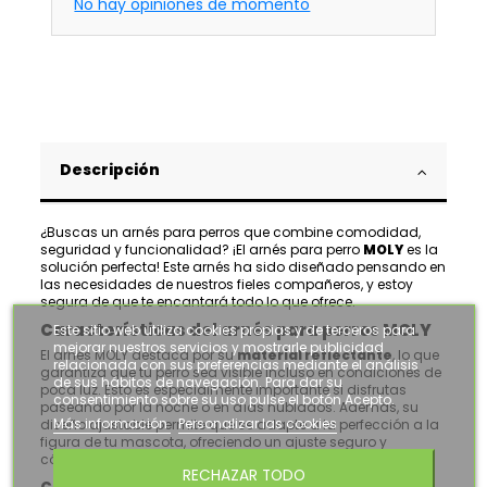
No hay opiniones de momento
Descripción
¿Buscas un arnés para perros que combine comodidad,
seguridad y funcionalidad? ¡El arnés para perro
MOLY
es la
solución perfecta! Este arnés ha sido diseñado pensando en
las necesidades de nuestros fieles compañeros, y estoy
segura de que te encantará todo lo que ofrece.
Características del arnés para perros MOLY
Este sitio web utiliza cookies propias y de terceros para
mejorar nuestros servicios y mostrarle publicidad
El arnés MOLY destaca por su
material reflectante
, lo que
relacionada con sus preferencias mediante el análisis
garantiza que tu perro sea visible incluso en condiciones de
de sus hábitos de navegación. Para dar su
poca luz. Esto es especialmente importante si disfrutas
consentimiento sobre su uso pulse el botón Acepto.
paseando por la noche o en días nublados. Además, su
Más información
Personalizar las cookies
diseño ajustable permite que se adapte a la perfección a la
figura de tu mascota, ofreciendo un ajuste seguro y
cómodo.
RECHAZAR TODO