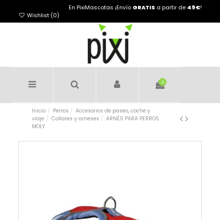
En PixiMascotas ¡Envío
GRATIS
a partir de
49€
!
Wishlist (
0
)
0
Inicio
Perros
Accesorios de paseo, coche y
viaje
Collares y arneses
ARNÉS PARA PERROS
MOLY