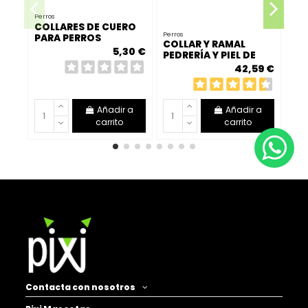
Perros
COLLARES DE CUERO
Perros
Perr
PARA PERROS
COLLAR Y RAMAL
ES
5,30 €
PEDRERÍA Y PIEL DE
3.
VACUNO
42,59 €
Añadir a
Añadir a
carrito
carrito
Contacta con nosotros