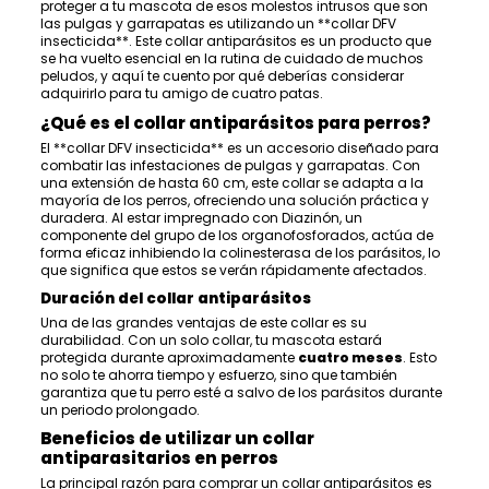
proteger a tu mascota de esos molestos intrusos que son
las pulgas y garrapatas es utilizando un **collar DFV
insecticida**. Este collar antiparásitos es un producto que
se ha vuelto esencial en la rutina de cuidado de muchos
peludos, y aquí te cuento por qué deberías considerar
adquirirlo para tu amigo de cuatro patas.
¿Qué es el collar antiparásitos para perros?
El **collar DFV insecticida** es un accesorio diseñado para
combatir las infestaciones de pulgas y garrapatas. Con
una extensión de hasta 60 cm, este collar se adapta a la
mayoría de los perros, ofreciendo una solución práctica y
duradera. Al estar impregnado con Diazinón, un
componente del grupo de los organofosforados, actúa de
forma eficaz inhibiendo la colinesterasa de los parásitos, lo
que significa que estos se verán rápidamente afectados.
Duración del collar antiparásitos
Una de las grandes ventajas de este collar es su
durabilidad. Con un solo collar, tu mascota estará
protegida durante aproximadamente
cuatro meses
. Esto
no solo te ahorra tiempo y esfuerzo, sino que también
garantiza que tu perro esté a salvo de los parásitos durante
un periodo prolongado.
Beneficios de utilizar un collar
antiparasitarios en perros
La principal razón para comprar un collar antiparásitos es