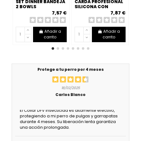
SET DINNER BANDEJA
CARDA PROFESIONAL
GU
2 BOWLS
SILICONA CON
PA
MANGO DE GEL
7,57 €
7,87 €
TERAPÉUTICO –
PEINADO SUAVE Y SIN
TIRONES...
Añadir a
Añadir a
carrito
carrito
Protege a tu perro por 4 meses
18/02/2025
Carlos Blanco
El Collar DFV Insecticida es altamente efectivo,
protegiendo a mi perro de pulgas y garrapatas
durante 4 meses. Su liberación lenta garantiza
una acción prolongada.