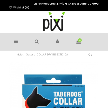
En PixiMascotas ¡Envío
GRATIS
a partir de
49€
!
Wishlist (
0
)
0
Inicio
Gatos
COLLAR DFV INSECTICIDA