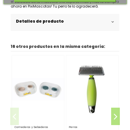
el cuidado de tu mascota. ¡No esperes más y haz tu compra
ahora en PixiMascotas! Tu perro te lo agradecerá.
Detalles de producto
16 otros productos en la misma categoría:
Comederos y bebederos
Perros
Salu