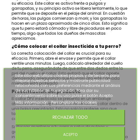
su eficacia. Este collar es activo frente a pulgas y
garrapatas, y su principio activo se libera lentamente, lo que
permite que se deposite en el pelaje del animal. En cuestión
de horas, las pulgas comienzan a morir, y las garrapatas lo
hacen en un plazo aproximado de cinco días. Esto significa
que tu perro estará cómodo y libre de picaduras en poco
tiempo, algo que todos los dueños de mascotas
apreciamos.
¿Cómo colocar el collar insecticida a tu perro?
La correcta colocación del collar es crucial para su
eficacia. Primero, abre el envase y permite que el collar
ventile unos minutos. Luego, colócalo alrededor del cuello
de tu perro, asegurándote de que entre dos dedos entre la
piel del cuello y el collar. Esto evitará que el collar apriete
Este sitio web utiliza cookies propias y de terceros para
demasiado, asegurando que tu mascota esté cómoda
mejorar nuestros servicios y mostrarle publicidad
mientras está protegido.
relacionada con sus preferencias mediante el análisis
de sus hábitos de navegación. Para dar su
Presentación del producto
consentimiento sobre su uso pulse el botón Acepto.
El collar DFV insecticida se presenta en un embalaje
Más información
Personalizar las cookies
atractivo en caja de cartón, conteniendo un collar dentro de
una bolsa precintada. Esto no solo lo protege, sino que
también garantiza que recibas un producto en perfectas
RECHAZAR TODO
condiciones.
Si deseas mantener a tu perro a salvo de pulgas y
garrapatas, no dudes en considerar el collar DFV
ACEPTO
insecticida. Es una opción segura, eficaz y conveniente para